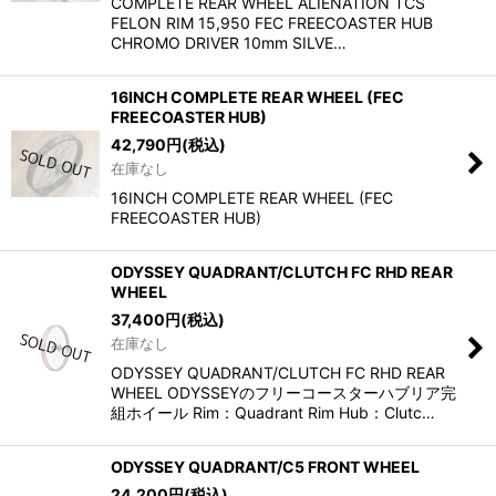
COMPLETE REAR WHEEL ALIENATION TCS
FELON RIM 15,950 FEC FREECOASTER HUB
CHROMO DRIVER 10mm SILVE…
16INCH COMPLETE REAR WHEEL (FEC
FREECOASTER HUB)
42,790
円
(税込)
在庫なし
16INCH COMPLETE REAR WHEEL (FEC
FREECOASTER HUB)
ODYSSEY QUADRANT/CLUTCH FC RHD REAR
WHEEL
37,400
円
(税込)
在庫なし
ODYSSEY QUADRANT/CLUTCH FC RHD REAR
WHEEL ODYSSEYのフリーコースターハブリア完
組ホイール Rim：Quadrant Rim Hub：Clutc…
ODYSSEY QUADRANT/C5 FRONT WHEEL
24,200
円
(税込)