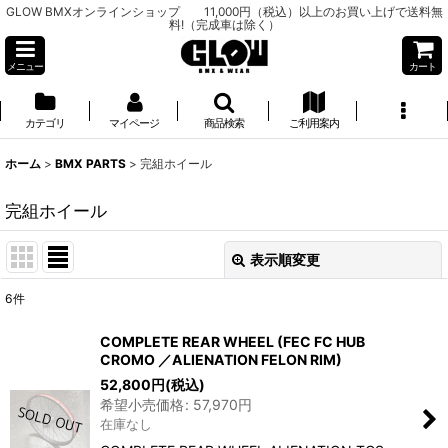
GLOW BMXオンラインショップ 11,000円（税込）以上のお買い上げで送料無
料!（完成車は除く）
メニュー
カート
カテゴリ
マイページ
商品検索
ご利用案内
ホーム
>
BMX PARTS
>
完組ホイール
完組ホイール
表示順変更
閉じる
6
件
表示数
:
COMPLETE REAR WHEEL (FEC FC HUB
CROMO ／ALIENATION FELON RIM)
並び順
:
52,800
円
(税込)
希望小売価格
:
57,970
円
在庫なし
絞り込む