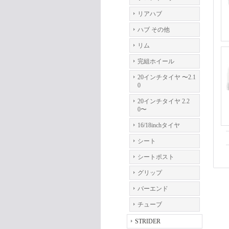
リアハブ
ハブ その他
リム
完組ホイール
20インチタイヤ 〜2.1
0
20インチタイヤ 2.2
0〜
16/18inchタイヤ
シート
シートポスト
グリップ
バーエンド
チューブ
STRIDER