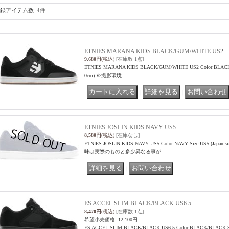
録アイテム数
:
4件
ETNIES MARANA KIDS BLACK/GUM/WHITE US2
9,680円
(税込)
[在庫数 1点]
ETNIES MARANA KIDS BLACK/GUM/WHITE US2 Color:BLACK/GU
0cm) ※撮影環境…
｜
｜
ETNIES JOSLIN KIDS NAVY US5
8,580円
(税込)
[在庫なし]
ETNIES JOSLIN KIDS NAVY US5 Color:NAVY Size:US5 (J
味は実際のものと多少異なる事が…
｜
ES ACCEL SLIM BLACK/BLACK US6.5
8,470円
(税込)
[在庫数 1点]
希望小売価格
:
12,100円
ES ACCEL SLIM BLACK/BLACK US6.5 Color:BLACK/BLACK Siz