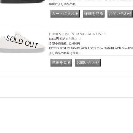
環境により商品の色…
｜
｜
ETNIES JOSLIN TAN/BLACK US7.5
8,855円
(税込)
[在庫なし]
希望小売価格
:
12,650円
ETNIES JOSLIN TAN/BLACK US7.5 Color:TAN/BLACK Size:US
より商品の色味は実際…
｜