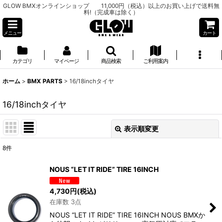
GLOW BMXオンラインショップ 11,000円（税込）以上のお買い上げで送料無
料!（完成車は除く）
メニュー
カート
カテゴリ
マイページ
商品検索
ご利用案内
ホーム
>
BMX PARTS
>
16/18inchタイヤ
16/18inchタイヤ
表示順変更
閉じる
8
件
表示数
:
NOUS “LET IT RIDE” TIRE 16INCH
並び順
:
4,730
円
(税込)
在庫数 3点
絞り込む
NOUS “LET IT RIDE” TIRE 16INCH NOUS BMXか