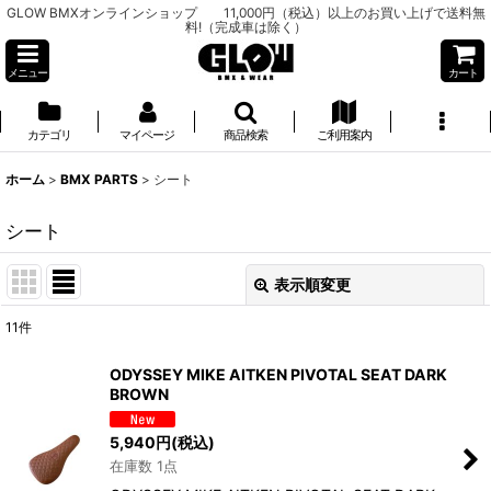
GLOW BMXオンラインショップ 11,000円（税込）以上のお買い上げで送料無
料!（完成車は除く）
メニュー
カート
カテゴリ
マイページ
商品検索
ご利用案内
ホーム
>
BMX PARTS
>
シート
シート
表示順変更
閉じる
11
件
表示数
:
ODYSSEY MIKE AITKEN PIVOTAL SEAT DARK
BROWN
並び順
:
5,940
円
(税込)
在庫数 1点
絞り込む