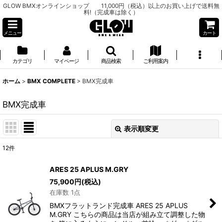
GLOW BMXオンラインショップ 11,000円（税込）以上のお買い上げで送料無
料!（完成車は除く）
メニュー
カート
カテゴリ
マイページ
商品検索
ご利用案内
ホーム
>
BMX COMPLETE
>
BMX完成車
BMX完成車
表示順変更
閉じる
12
件
表示数
:
ARES 25 APLUS M.GRY
75,900
円
(税込)
並び順
:
在庫数 1点
BMXフラットランド完成車 ARES 25 APLUS
絞り込む
M.GRY こちらの商品は当店が組み立て調整した物