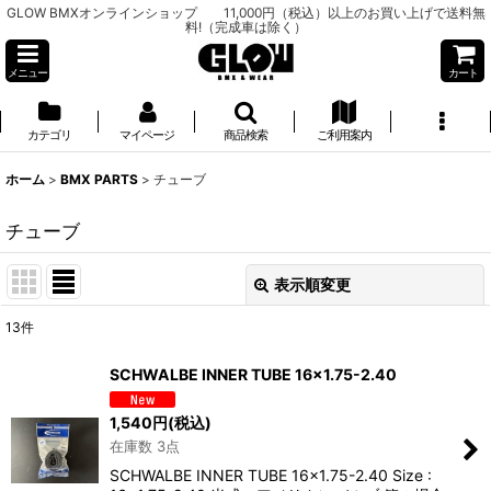
GLOW BMXオンラインショップ 11,000円（税込）以上のお買い上げで送料無
料!（完成車は除く）
メニュー
カート
カテゴリ
マイページ
商品検索
ご利用案内
ホーム
>
BMX PARTS
>
チューブ
チューブ
表示順変更
閉じる
13
件
表示数
:
SCHWALBE INNER TUBE 16×1.75-2.40
並び順
:
1,540
円
(税込)
在庫数 3点
絞り込む
SCHWALBE INNER TUBE 16×1.75-2.40 Size :