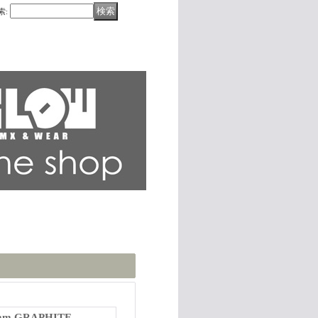
索
:
mm GRAPHITE