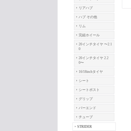
リアハブ
ハブ その他
リム
完組ホイール
20インチタイヤ 〜2.1
0
20インチタイヤ 2.2
0〜
16/18inchタイヤ
シート
シートポスト
グリップ
バーエンド
チューブ
STRIDER